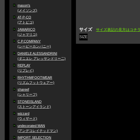
mason's
(メイソンズ)
AT-P-CO
(アトピコ)
サイズ
JAMARICO
サイズ表記の見方はコチ
(ジャマリコ)
SIZE
C.P.COMPANY
(シーピーカンパニー)
DANIELE ALESSANDRINI
(ダニエレ アレッサンドリー二)
REPLAY
(リプレイ)
RHYTHMFOOTWEAR
(リズムフットウェアー)
shareef
(シャリーフ)
STONEISLAND
(ストーンアイランド)
wizzard
(ウィザード)
undecorated MAN
(アンデコレイテッドマン)
IMPORT SELECTION