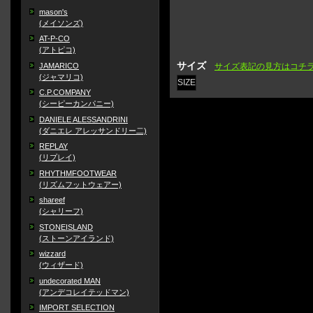
mason's
(メイソンズ)
AT-P-CO
(アトピコ)
サイズ
JAMARICO
サイズ表記の見方はコチ
(ジャマリコ)
SIZE
C.P.COMPANY
(シーピーカンパニー)
DANIELE ALESSANDRINI
(ダニエレ アレッサンドリー二)
REPLAY
(リプレイ)
RHYTHMFOOTWEAR
(リズムフットウェアー)
shareef
(シャリーフ)
STONEISLAND
(ストーンアイランド)
wizzard
(ウィザード)
undecorated MAN
(アンデコレイテッドマン)
IMPORT SELECTION