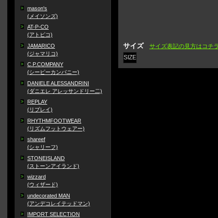
mason's
(メイソンズ)
AT-P-CO
(アトピコ)
サイズ
JAMARICO
サイズ表記の見方はコチ
(ジャマリコ)
SIZE
C.P.COMPANY
(シーピーカンパニー)
DANIELE ALESSANDRINI
(ダニエレ アレッサンドリー二)
REPLAY
(リプレイ)
RHYTHMFOOTWEAR
(リズムフットウェアー)
shareef
(シャリーフ)
STONEISLAND
(ストーンアイランド)
wizzard
(ウィザード)
undecorated MAN
(アンデコレイテッドマン)
IMPORT SELECTION