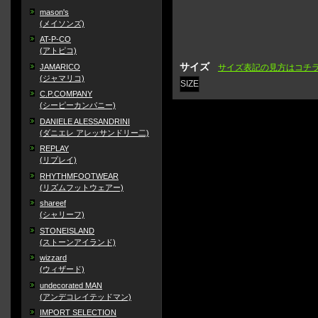
mason's
(メイソンズ)
AT-P-CO
(アトピコ)
サイズ
JAMARICO
サイズ表記の見方はコチ
(ジャマリコ)
SIZE
C.P.COMPANY
(シーピーカンパニー)
DANIELE ALESSANDRINI
(ダニエレ アレッサンドリー二)
REPLAY
(リプレイ)
RHYTHMFOOTWEAR
(リズムフットウェアー)
shareef
(シャリーフ)
STONEISLAND
(ストーンアイランド)
wizzard
(ウィザード)
undecorated MAN
(アンデコレイテッドマン)
IMPORT SELECTION